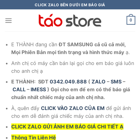
Skip
CLICK ZALO BÊN DƯỚI EM BÁO GIÁ
to
content
0
E THÀNH đang cần
ĐT SAMSUNG cả cũ cả mới,
Mọi Phiên Bản mọi tình trạng và hình thức máy
ạ.
Anh chị có máy cần bán lại gọi cho em báo giá luôn
cho anh chị ạ
E THÀNH: SĐT
0342.049.888
(
ZALO
–
SMS
–
CALL
–
IMESS
) Gọi cho em để em có thể báo giá
chuẩn nhất chiếc máy của anh chị nha.
À, quên đấy
CLICK VÀO ZALO CỦA EM
để gửi ảnh
cho em dễ đánh giá chiếc máy của anh chị nha.
CLICK ZALO GỬI ẢNH EM BÁO GIÁ CHI TIẾT Ạ
Thông Tin Liên Hệ