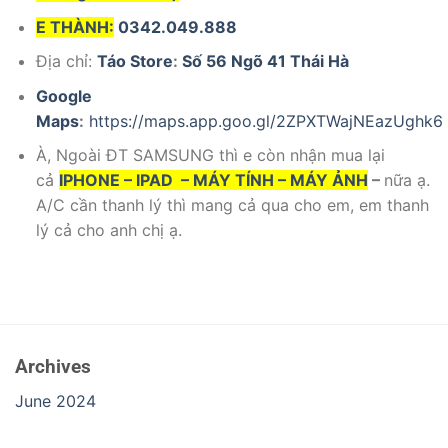
E THÀNH:
0342.049.888
Địa chỉ:
Táo Store
:
Số 56 Ngõ 41 Thái Hà
Google
Maps
:
https://maps.app.goo.gl/2ZPXTWajNEazUghk6
À, Ngoài ĐT SAMSUNG thì e còn nhận mua lại
cả
IPHONE – IPAD – MÁY TÍNH – MÁY ẢNH
–
nữa ạ.
A/C cần thanh lý thì mang cả qua cho em, em thanh
lý cả cho anh chị ạ.
Archives
June 2024