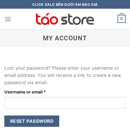
Skip
CLICK ZALO BÊN DƯỚI EM BÁO GIÁ
to
content
0
MY ACCOUNT
Lost your password? Please enter your username or
email address. You will receive a link to create a new
password via email.
Username or email
*
RESET PASSWORD