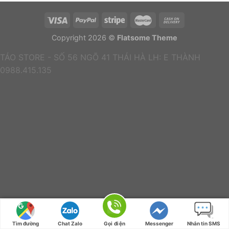
Copyright 2026 ©
Flatsome Theme
TÁO STORE - SỐ 56 NGÕ 41 THÁI HÀ LH: E THÀNH
0988.415.135
Tìm đường
Chat Zalo
Gọi điện
Messenger
Nhắn tin SMS