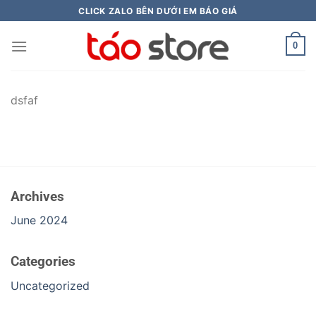
Skip
CLICK ZALO BÊN DƯỚI EM BÁO GIÁ
to
content
0
dsfaf
Archives
June 2024
Categories
Uncategorized